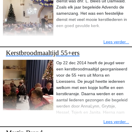
dienst was dhr. L. Blees uit Damwâld.
flessen opgehaald ter waarde van 100 euro. ook werden mensen
Zoals elk jaar begeleide Advendo de
gevraagd om in hun sportoutfit op de foto te gaan voor de
samenzang. Het was een feestelijke
belangrijke punten. Al met al een geslaagde avond waar we
dienst met veel mooie kerstliederen in
uiteindelijk de tweede prijs behaalden, na Ee die eerste werd en
een goed gevulde kerk.
voor Oosternijkerk.
Lees verder...
Kerstbroodmaaltijd 55+ers
Op 22 dec 2014 heeft de jeugd weer
een kerstbroodmaaltijd georganiseerd
voor de 55 +ers uit Morra en
Lioessens. De jeugd heette iedereen
welkom met een kopje koffie en een
kerstkransje. Daarna werden er een
aantal liederen gezongen die begeleid
werden door AnnaLynn, Grytsje,
Hessel, Tsjerk en Janita. Hierna nam
iedereen zijn kaarsje mee naar de kerk waar een film getoond werd
Lees verder...
over de geboorte van Jezus. Bij terugkomst in de Gearkomst
stonden de tafels gedekt. Na het eten werden nog een paar