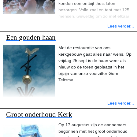
Uiteraard onder het genot van een hapje en een drankje. Ook werd
konden een ontbijt thuis laten
er met het rad gedraaid, er waren leuke prijsjes te winnen.
bezorgen. Volle zaal en tent met 125
mensen. Geweldig om zo met elkaar
De opbrengst van deze actie was € 581! Een heel mooi bedrag wat
het nieuwe kerkelijke seizoen te beginnen. Om half 11 volgde een
Lees verder...
bestemd is voor Mercy Ships. De middagdienst van de
kerkdienst onder leiding van Theun van der Velde. Ook hier was
zendingszondag stond in het teken van Mercy Ships. Mercy Ships
het thema goede buren. De kinderen van de basisschool werkten
Een gouden haan
is een internationale, medische hulporganisatie die al 35 jaar
hier ook aan mee.Na de dienst was er nog gelegenheid voor een
kansarme mensen in de armste ontwikkelingslanden voorziet van
Met de restauratie van ons
hapje en een drankje.
gratis medische zorg en ontwikkelingsprojecten. Deze hulp wordt
kerkgebouw gaat alles naar wens. Op
geboden met het ziekenhuisschip, de Africa Mercy.
vrijdag 25 sept is de haan weer als
nieuw op de toren geplaatst in het
bijzijn van onze voorzitter Germ
Teitsma.
Lees verder...
Groot onderhoud Kerk
Op 17 augustus zijn de aannemers
begonnen met het groot onderhoud