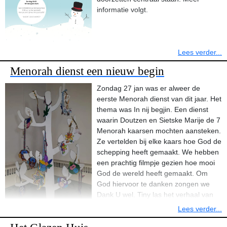
informatie volgt.
Lees verder...
Menorah dienst een nieuw begin
Zondag 27 jan was er alweer de
eerste Menorah dienst van dit jaar. Het
thema was In nij begjin. Een dienst
waarin Doutzen en Sietske Marije de 7
Menorah kaarsen mochten aansteken.
Ze vertelden bij elke kaars hoe God de
schepping heeft gemaakt. We hebben
een prachtig filmpje gezien hoe mooi
God de wereld heeft gemaakt. Om
God hiervoor te danken zongen we
Dank U wel. Tiny las het verhaal van
de schepping voor en deed een
Lees verder...
proefje met cola. "in libben sûnder God is as in cola sûnder prik. It
libben mei God is folle moaier. It witten dat God altyd by dy is, dy