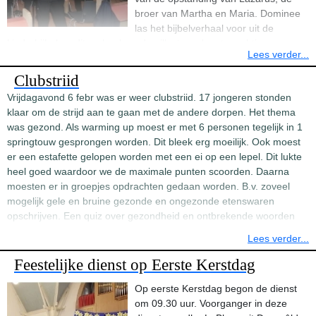
broer van Martha en Maria. Dominee
las het bijbelverhaal voor uit de
kinderbijbel en dit verhaal werd geillustreerd met prachtige
Lees verder...
tekeningen, zodat het verhaal voor iedereen begon te leven. Vol
enthousiasme begeleidde de Kleine Kracht, onder leiding van Coby
Clubstriid
Helder, de dienst met prachtige liederen en muziek. Dominee
Vrijdagavond 6 febr was er weer clubstriid. 17 jongeren stonden
besteedde in de dienst ook nog aandacht aan het 50 jarig huwelijk
klaar om de strijd aan te gaan met de andere dorpen. Het thema
van Marten en Eelkje Groen, wat zij op 17 maart mochten vieren!
was gezond. Als warming up moest er met 6 personen tegelijk in 1
Na de dienst werd er nog gezamenlijk koffie of thee gedronken in
springtouw gesprongen worden. Dit bleek erg moeilijk. Ook moest
de Gearkomst.
er een estafette gelopen worden met een ei op een lepel. Dit lukte
heel goed waardoor we de maximale punten scoorden. Daarna
moesten er in groepjes opdrachten gedaan worden. B.v. zoveel
mogelijk gele en bruine gezonde en ongezonde etenswaren
opschrijven. Een quiz over gezondheid en ontbrekende woorden
invullen in een verhaal. Ook werd er door een groepje een rap
Lees verder...
gemaakt over gezondheid. Deze werd aan het einde van de avond
door de hele groep uitgevoerd voor de jury. Ook moest de jeugd
Feestelijke dienst op Eerste Kerstdag
het dorp in om zoveel mogelijk flessen op te halen voor het goede
Op eerste Kerstdag begon de dienst
doel: de vakantie kampen van het YMCA voor kinderen die anders
om 09.30 uur. Voorganger in deze
niet op vakantie kunnen. In een half uur werden meer dan 400