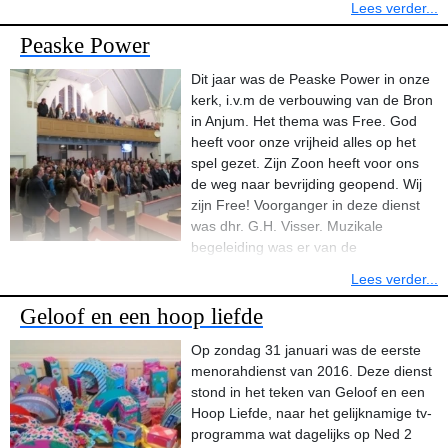
Lees verder...
als menorahcommissie met de 35 leden van New Creation
broodjes en soep gegeten.
Peaske Power
Om 19.00 uur begon de dienst en de bezoekers waren onder de
Dit jaar was de Peaske Power in onze
indruk van het programma.
kerk, i.v.m de verbouwing van de Bron
in Anjum. Het thema was Free. God
Enkele reacties op deze dienst uit het gastenboek van New
heeft voor onze vrijheid alles op het
Creation:
spel gezet. Zijn Zoon heeft voor ons
de weg naar bevrijding geopend. Wij
Geweldige dienst gehad! Wat een mooie muziek, heerlijk! Allemaal
zijn Free! Voorganger in deze dienst
kippenvelmomentjes! Zeker een aanrader :). Bedankt voor de
was dhr. G.H. Visser. Muzikale
mooie dienst.
begeleiding was er van de
Wauw! ! Een geweldig optreden vanavond in Lioessens.
enthousiaste band X-Stream en verder hielpen jongeren van de
Lees verder...
verschillende gemeenten in de omgeving mee. Een zeer mooie
Ik heb genoten. Prachtige liederen en enthousiaste koorleden.
dienst in een volle kerk ter ere van onze Here.
Geloof en een hoop liefde
Goed verzorgde avond.
Op zondag 31 januari was de eerste
Hallo, bedankt voor de super mooie dienst vanavond in Lioessens!
menorahdienst van 2016.
Deze dienst
Wat een goede band met superveel talent! Heel gevarieerd en veel
stond in het teken van Geloof en een
kippevel momenten.....als jullie weer in de buurt zijn, gaan we zeker
Hoop Liefde, naar het gelijknamige tv-
weer! het doet wat met je... Bedankt hiervoor.
programma wat dagelijks op Ned 2