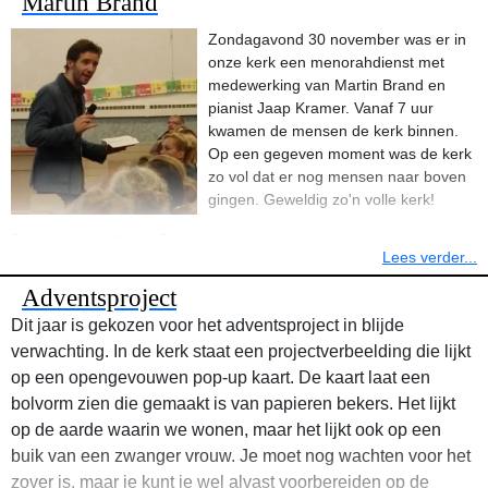
Martin Brand
liederen gezongen en werd een kerstquiz gedaan. Iedereen heeft
Zondagavond 30 november was er in
genoten van een lekkere broodmaaltijd en de gezelligheid met
onze kerk een menorahdienst met
elkaar.
medewerking van Martin Brand en
pianist Jaap Kramer. Vanaf 7 uur
kwamen de mensen de kerk binnen.
Op een gegeven moment was de kerk
zo vol dat er nog mensen naar boven
gingen. Geweldig zo'n volle kerk!
De dienst met Martin Brand was een dienst vol van samenzang,
Lees verder...
luisteren naar liederen van Martin Brand en luisteren naar zijn
woord vanuit het Woord van God. Zijn verkondiging ging over de
Adventsproject
liefde van God die onvoorwaardelijk is. Wat wij ook verkeerd
Dit jaar is gekozen voor het adventsproject in blijde
hebben gedaan, wij mogen er altijd mee naar God toe gaan. Hij wil
verwachting. In de kerk staat een projectverbeelding die lijkt
ons vergeven. Het was een hele warme dienst!
op een opengevouwen pop-up kaart. De kaart laat een
bolvorm zien die gemaakt is van papieren bekers. Het lijkt
op de aarde waarin we wonen, maar het lijkt ook op een
buik van een zwanger vrouw. Je moet nog wachten voor het
zover is, maar je kunt je wel alvast voorbereiden op de