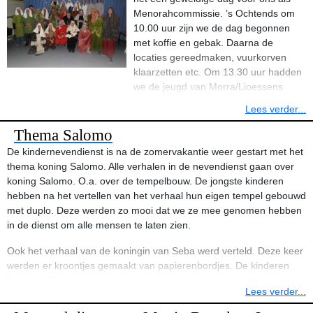
Menorahcommissie. ’s Ochtends om
10.00 uur zijn we de dag begonnen
met koffie en gebak. Daarna de
locaties gereedmaken, vuurkorven
klaarzetten etc. Om 13.30 uur hadden
we de jeugd van Morra/Lioessens
opgetrommeld om ons te helpen de 1200! glazen potjes met
Lees verder...
kaarsjes langs de route te plaatsen. Met wel 10! Man/vrouw sterk
was deze klus zo geklaard. Om 16.30 uur richting de Gearkomst
Thema Salomo
om daar soep en broodjes voor de spelers klaar te zetten. Vanaf
De kindernevendienst is na de zomervakantie weer gestart met het
17.00 uur kwamen de spelers binnen gedruppeld, wat was dat een
thema koning Salomo. Alle verhalen in de nevendienst gaan over
belevenis. Herodes in zijn mooie dure mantel hijsen, de herders
koning Salomo. O.a. over de tempelbouw. De jongste kinderen
helpen met hun prachtige hoofddoeken gemaakt van
hebben na het vertellen van het verhaal hun eigen tempel gebouwd
badhanddoeken, wat een wille ha we hân…. Geweldig! Om 18.00
met duplo. Deze werden zo mooi dat we ze mee genomen hebben
uur kwamen Fokke en Janny om een groepsfoto te maken waarna
in de dienst om alle mensen te laten zien.
de spelers naar hun locatie konden gaan. De eerste deelnemers
waren al ruim voor 18.30 uur aanwezig. En de eerste groep vertrok
Ook het verhaal van de koningin van Seba werd verteld. Deze keer
dan ook stipt om 18.30 uur. Onder leiding van een
werden er kroontjes gemaakt van papierenbordjes. De kinderen
groepsbegeleider gingen de groepen op weg. Er werd gestart in de
"schreden"de kerk binnen op prachtige muziek om hun kroontjes te
Lees verder...
Kerk met een introductiefilmpje, hierin vroeg de Familie de Vries
laten zien.
zich af wat het kerstfeest eigenlijk betekent? Hierna verliet de groep