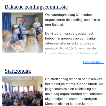
Bakactie zendingscommissie
Op zaterdagmiddag 31 oktober
organiseerde de zendingscommissie
een Bakactie.
De kinderen van de basisschool
hebben in groepjes op een aantal
adressen allerlei lekkere baksels
gemaakt. Rond 15.30 kwamen de
kinderen terug met het lekkers wat
gemaakt was.
Lees verder...
Het varieerde van mooi versierde cakes tot pepernoten. Het zag er
Startzondag
allemaal erg lekker uit.
De startzondag stond in het teken van
Ook inwoners van Morra en Lioessens hebben zelf gebakken
het landelijke thema: Goede buren. De
cakes en taarten ingeleverd voor de verkoop.
jeugdcommissie en clubleiding die
deze dag organiseerden had iedereen
De gemaakte koekjes, taarten en cakes werden vanaf 15.30 uur in
uitgenodigd om samen te ontbijten.
de Gearkomst verkocht.
Mensen die niet konden komen