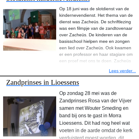
Op 18 juni was de slotdienst van de
kindernevendienst. Het thema van de
Dadelcake
dienst was Zacheüs. De schriftlezing
was een filmpje van de zandtovenaar
Hiervoor hebt u nodig:
over Zacheüs. De kinderen van de
basisschool hielpen mee en zongen
180 gr dadels
een lied over Zacheüs. Ook kwamen
180 gr rietsuiker
er een professor en haar stagiare om
een proef met ons te doen. Zacheüs
180 gr cakemeel
zat vol verkeerde dingen wat we konden zien aan vies troebel zwart
Lees verder...
water. Ook de stad werd ermee besmet. Maar toen kwam Jezus
150 gr boter
langs en zag Zacheüs staan. Jezus konden we zien als een glas
Zandprinses in Lioessens
helder water. Door dit water te vermengen met het vieze water
3 eieren
Op zondag 28 mei was de
werd het verbazingwekkend helemaal schoon. Zo wil God ook in
ons hart werken en wonen.
poedersuiker
Zandprinses Rosa van der Vijver
samen met Wouter Smeding en
( ev. 25 gr geschaafde amandelen)
Anna Feenstra, Elisabeth Schregardus en Folkert Jelmer namen
band bij ons te gast in Morra
afscheid. Zij gaan na de vakantie naar het voortgezet onderwijs in
Lioessens. Dit had nog heel wat
Breng de dadels met 300 ml water aan de kook en kook ze dan 15
Dokkum. Ze kregen het boekje contact van J.A. Berg.
min. op laag vuur tot de dadels uit elkaar vallen. Giet het water af.
voeten in de aarde omdat de kerk
verduisterd moest worden, dit